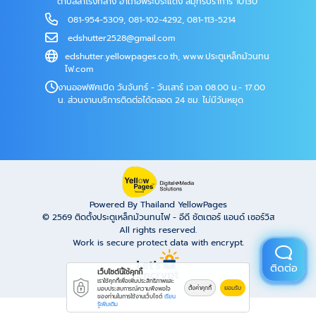
ตำบลสำโรงกลาง อำเภอพระประแดง สมุทรปราการ 10130
081-954-5309
,
081-102-4292
,
081-113-5214
edshutter2528@gmail.com
edshutter.yellowpages.co.th
,
www.ประตูเหล็กม้วนทน
ไฟ.com
งานออฟฟิศเปิด วันจันทร์ - วันเสาร์ เวลา 08.00 น.- 17.00
น. ส่วนงานบริการติดต่อได้ตลอด 24 ชม. ไม่มีวันหยุด
Powered By Thailand YellowPages
© 2569
ติดตั้งประตูเหล็กม้วนทนไฟ - อีดี ชัตเตอร์ แอนด์ เซอร์วิส
All rights reserved.
Work is secure protect data with encrypt.
ติดต่อ
เว็บไซต์นี้ใช้คุกกี้
เราใช้คุกกี้เพื่อเพิ่มประสิทธิภาพและ
ตั้งค่าคุกกี้
ยอมรับ
มอบประสบการณ์ความพึงพอใจ
ของท่านในการใช้งานเว็บไซต์
เรียน
รู้เพิ่มเติม