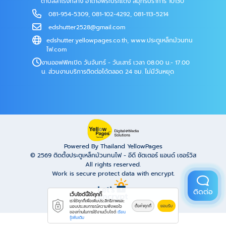
ตำบลสำโรงกลาง อำเภอพระประแดง สมุทรปราการ 10130
081-954-5309
,
081-102-4292
,
081-113-5214
edshutter2528@gmail.com
edshutter.yellowpages.co.th
,
www.ประตูเหล็กม้วนทน
ไฟ.com
งานออฟฟิศเปิด วันจันทร์ - วันเสาร์ เวลา 08.00 น.- 17.00
น. ส่วนงานบริการติดต่อได้ตลอด 24 ชม. ไม่มีวันหยุด
Powered By Thailand YellowPages
© 2569
ติดตั้งประตูเหล็กม้วนทนไฟ - อีดี ชัตเตอร์ แอนด์ เซอร์วิส
All rights reserved.
Work is secure protect data with encrypt.
ติดต่อ
เว็บไซต์นี้ใช้คุกกี้
เราใช้คุกกี้เพื่อเพิ่มประสิทธิภาพและ
ตั้งค่าคุกกี้
ยอมรับ
มอบประสบการณ์ความพึงพอใจ
ของท่านในการใช้งานเว็บไซต์
เรียน
รู้เพิ่มเติม