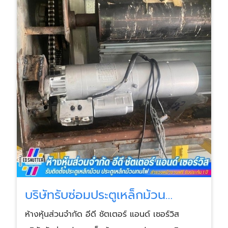
บริษัทรับซ่อมประตูเหล็กม้วน
สมุทรปราการ
ห้างหุ้นส่วนจำกัด อีดี ชัตเตอร์ แอนด์ เซอร์วิส