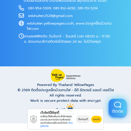
ตำบลสำโรงกลาง อำเภอพระประแดง สมุทรปราการ 10130
081-954-5309
,
081-102-4292
,
081-113-5214
edshutter2528@gmail.com
edshutter.yellowpages.co.th
,
www.ประตูเหล็กม้วนทน
ไฟ.com
งานออฟฟิศเปิด วันจันทร์ - วันเสาร์ เวลา 08.00 น.- 17.00
น. ส่วนงานบริการติดต่อได้ตลอด 24 ชม. ไม่มีวันหยุด
Powered By Thailand YellowPages
© 2569
ติดตั้งประตูเหล็กม้วนทนไฟ - อีดี ชัตเตอร์ แอนด์ เซอร์วิส
All rights reserved.
Work is secure protect data with encrypt.
ติดต่อ
เว็บไซต์นี้ใช้คุกกี้
เราใช้คุกกี้เพื่อเพิ่มประสิทธิภาพและ
ตั้งค่าคุกกี้
ยอมรับ
มอบประสบการณ์ความพึงพอใจ
ของท่านในการใช้งานเว็บไซต์
เรียน
รู้เพิ่มเติม