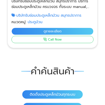
บริษัทรับซ่อมประตูเหล็กม้วน สมุทรปราการ บริการ
ซ่อมประตูเหล็กม้วน ครบวงจร ทั้งระบบ manual,
chain hoist และ motor ไฟฟ้า ทีมช่างพร้อมเข้าหน้า
บริษัทรับซ่อมประตูเหล็กม้วน สมุทรปราการ
งานรวดเร็วตลอด 24 ชั่วโมง รองรับโรงงาน-คลัง
หมวดหมู่:
ประตูม้วน
สินค้า ที่มีประตูม้วนขนาดใหญ่ หรือระบบมอเตอร์หนัก
ชำนาญงานระบบไฟฟ้า ควบคุมด้วยตู้สวิตช์ และงาน
ดูรายละเอียด
โครงสร้าง แก้ปัญหาได้ทุกระบบ โดยทีมช่างมืออาชีพ
Call Now
ไม่ว่าจะเป็นระบบมือดึง รอกโซ่ หรือประตูม้วนไฟฟ้า
แบบ AC / DC ที่ใช้งานหนัก บริการซ่อมพร้อมอะไหล่
ถึงหน้างาน เช่น มอเตอร์ ราง ใบประตู เพลาประตู ไม่
ต้องรอหลายวัน การันตีคุณภาพงานซ่อม ดูแลจนกว่า
ประตูจะใช้งานได้ปกติและปลอดภัย
คำค้นสินค้า
ติดตั้งประตูเหล็กม้วนทุกระบบ