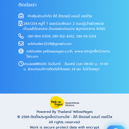
ติดต่อเรา
ห้างหุ้นส่วนจำกัด อีดี ชัตเตอร์ แอนด์ เซอร์วิส
283/254 หมู่ที่ 7 ซอยร่วมพัฒนา 2 ถนนปู่เจ้าสมิงพราย
ตำบลสำโรงกลาง อำเภอพระประแดง สมุทรปราการ 10130
081-954-5309
,
081-102-4292
,
081-113-5214
edshutter2528@gmail.com
edshutter.yellowpages.co.th
,
www.ประตูเหล็กม้วนทน
ไฟ.com
งานออฟฟิศเปิด วันจันทร์ - วันเสาร์ เวลา 08.00 น.- 17.00
น. ส่วนงานบริการติดต่อได้ตลอด 24 ชม. ไม่มีวันหยุด
Powered By Thailand YellowPages
© 2569
ติดตั้งประตูเหล็กม้วนทนไฟ - อีดี ชัตเตอร์ แอนด์ เซอร์วิส
All rights reserved.
Work is secure protect data with encrypt.