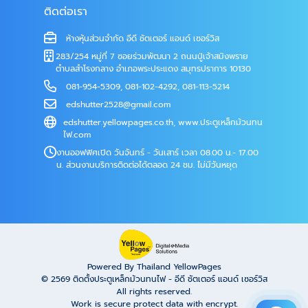
ติดต่อเรา
ห้างหุ้นส่วนจำกัด อีดี ชัตเตอร์ แอนด์ เซอร์วิส
283/254 หมู่ที่ 7 ซอยร่วมพัฒนา 2 ถนนปู่เจ้าสมิงพราย
ตำบลสำโรงกลาง อำเภอพระประแดง สมุทรปราการ 10130
081-954-5309
,
081-102-4292
,
081-113-5214
edshutter2528@gmail.com
edshutter.yellowpages.co.th
,
www.ประตูเหล็กม้วนทน
ไฟ.com
งานออฟฟิศเปิด วันจันทร์ - วันเสาร์ เวลา 08.00 น.- 17.00
น. ส่วนงานบริการติดต่อได้ตลอด 24 ชม. ไม่มีวันหยุด
Powered By Thailand YellowPages
© 2569
ติดตั้งประตูเหล็กม้วนทนไฟ - อีดี ชัตเตอร์ แอนด์ เซอร์วิส
All rights reserved.
Work is secure protect data with encrypt.