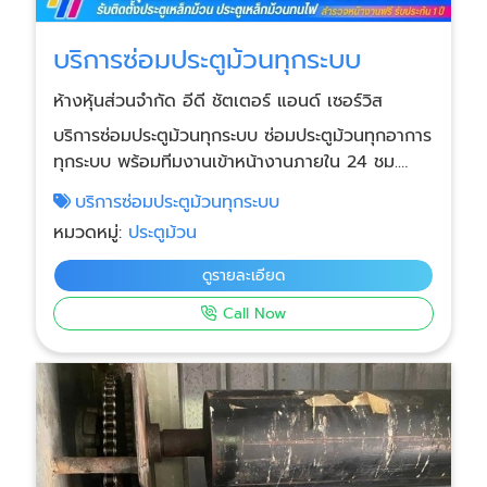
บริการซ่อมประตูม้วนทุกระบบ
ห้างหุ้นส่วนจำกัด อีดี ชัตเตอร์ แอนด์ เซอร์วิส
บริการซ่อมประตูม้วนทุกระบบ ซ่อมประตูม้วนทุกอาการ
ทุกระบบ พร้อมทีมงานเข้าหน้างานภายใน 24 ชม.
ซ่อมด่วนทุกพื้นที่ กรุงเทพฯ สมุทรปราการ
บริการซ่อมประตูม้วนทุกระบบ
สมุทรสาคร สมุทรสงคราม นนทบุรี นครปฐม ราชบุรี
หมวดหมู่:
ประตูม้วน
ฉะเชิงเทรา ชลบุรี ปราจีนบุรี ซ่อมได้ทุกอาการเสีย เช่น
ประตูค้าง เปิด–ปิดไม่ได้ ใบหลุดราง มอเตอร์ไฟฟ้าไม่
ดูรายละเอียด
ทำงาน รีโมทเสีย หรือประตูเสียจากการถูกชน ถูกงัด
Call Now
แงะ บริการซ่อมงานด่วนภายใน 24 ชั่วโมง เข้าหน้า
งานเร็ว แก้ไขปัญหาได้ทันทีโดยไม่ต้องรออะไหล่นาน
ตรวจเช็กอย่างละเอียดก่อนซ่อม แนะนำสาเหตุ ความ
จำเป็นในการเปลี่ยนอะไหล่ และเสนอราคาตามจริง ไม่มี
บวกเพิ่ม มีอะไหล่พร้อมเปลี่ยนครบชุด มอเตอร์ประตู
ม้วน กล่องควบคุม รีโมท ใบประตู เพลาประตู ราง
สปริง ล็อก และอุปกรณ์ความปลอดภัยทุกชนิด รับ