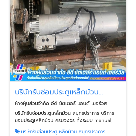
ประกันงานซ่อม ทุกเคส เพื่อความสบายใจในการใช้
งานระยะยาว
บริษัทรับซ่อมประตูเหล็กม้วน
สมุทรปราการ
ห้างหุ้นส่วนจำกัด อีดี ชัตเตอร์ แอนด์ เซอร์วิส
บริษัทรับซ่อมประตูเหล็กม้วน สมุทรปราการ บริการ
ซ่อมประตูเหล็กม้วน ครบวงจร ทั้งระบบ manual,
chain hoist และ motor ไฟฟ้า ทีมช่างพร้อมเข้าหน้า
บริษัทรับซ่อมประตูเหล็กม้วน สมุทรปราการ
งานรวดเร็วตลอด 24 ชั่วโมง รองรับโรงงาน-คลัง