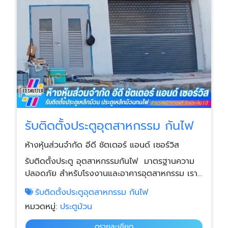
รับติดตั้งประตูอุตสาหกรรม กันไฟ
ห้างหุ้นส่วนจำกัด อีดี ชัตเตอร์ แอนด์ เซอร์วิส
รับติดตั้งประตู อุตสาหกรรมกันไฟ มาตรฐานความ
ปลอดภัย สำหรับโรงงานและอาคารอุตสาหกรรม เรา
ให้บริการ รับติดตั้งประตูอุตสาหกรรมกันไฟ (Fire
รับติดตั้งประตูอุตสาหกรรม กันไฟ
Rated Industrial Door) สำหรับโรงงาน
หมวดหมู่:
ประตูม้วน
อุตสาหกรรม โกดังสินค้า ศูนย์กระจายสินค้า และ
อาคารที่ต้องการระบบป้องกันอัคคีภัยตามมาตรฐาน
ดูรายละเอียด