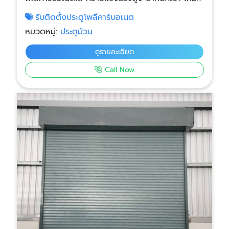
กับโชว์รูม ร้านค้า และพื้นที่ที่ต้องการความสวยงาม
รับติดตั้งประตูโพลีคาร์บอเนต
และปลอดภัย ประตูม้วนใสคุณภาพดี แข็งแรง ไม่แตก
หมวดหมู่:
ประตูม้วน
ง่าย ให้ความโปร่งใสสูงสุดถึง 90% พร้อมโชว์
บรรยากาศภายในร้านหรือโชว์รูมได้สวยงาม ป้องกัน
ดูรายละเอียด
UV ได้ถึง 80% ลดความร้อนและความเสื่อมสภาพ
Call Now
ของสินค้าหรือพื้นที่ที่โดนแดดโดยตรง น้ำหนักเบา ไม่
เพิ่มภาระให้โครงสร้างอาคาร เหมาะสำหรับร้านค้า
อาคารพาณิชย์ โชว์รูม และลานจอดรถ โครงเหล็กและ
รางคุณภาพสูง ทำให้เปิด–ปิดนุ่มนวล ไม่กินราง และ
มีอายุการใช้งานยาวนาน กันฝุ่น กันฝนสาด ลดเสียง
รบกวน ใช้งานทนทาน และดูแลรักษาง่ายกว่าประตู
เหล็กทั่วไป