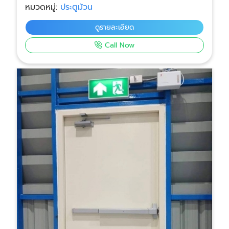
หมวดหมู่:
ประตูม้วน
สินค้า ที่มีประตูม้วนขนาดใหญ่ หรือระบบมอเตอร์หนัก
ชำนาญงานระบบไฟฟ้า ควบคุมด้วยตู้สวิตช์ และงาน
ดูรายละเอียด
โครงสร้าง แก้ปัญหาได้ทุกระบบ โดยทีมช่างมืออาชีพ
Call Now
ไม่ว่าจะเป็นระบบมือดึง รอกโซ่ หรือประตูม้วนไฟฟ้า
แบบ AC / DC ที่ใช้งานหนัก บริการซ่อมพร้อมอะไหล่
ถึงหน้างาน เช่น มอเตอร์ ราง ใบประตู เพลาประตู ไม่
ต้องรอหลายวัน การันตีคุณภาพงานซ่อม ดูแลจนกว่า
ประตูจะใช้งานได้ปกติและปลอดภัย